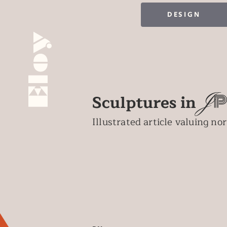
DESIGN
Eloy
J
Sculptures in
Illustrated article valuing no