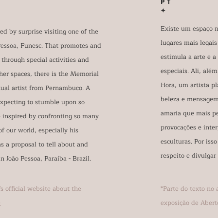
PT
✦
Existe um espaço m
red by surprise visiting one of the
lugares mais legai
Pessoa, Funesc. That promotes and
estimula a arte e 
 through special activities and
especiais. Ali, alé
ther spaces, there is the Memorial
Hora, um artista p
sual artist from Pernambuco. A
beleza e mensagem 
expecting to stumble upon so
amaria que mais pe
e inspired by confronting so many
provocações e inte
f our world, especially his
esculturas. Por iss
as a proposal to tell about and
respeito e divulgar
n João Pessoa, Paraíba - Brazil.
s official website about the
*Parte do texto no 
e
exposição de Abert