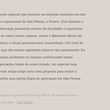
uito especial que descobri na surpresa visitando um dos
s e importantes de João Pessoa, a Funesc. Que fomenta e
a educação pessoense através de atividades e exposições
m de vários outros espaços, existe o Memorial Aberto da
lástico e visual pernambucano maravilhoso. Um nível de
que não estava esperando esbarrar tão casualmente. Eu
ssoas pudessem se inspirar confrontando tantas
rpretações lindas do nosso mundo, em especial suas
o esse artigo surge como uma proposta para contar a
 sobre essa pérola digna de apreciação em João Pessoa.
artigo é reproduzido do site oficial da Funesc sobre a
o da Hora -
Site oficial